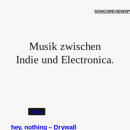
SONGS
REVIEWS
P
Musik zwischen
Indie und Electronica.
Spotify
SoundCloud
Bandcamp
Mastodon
Bluesky
Videos
hey, nothing – Drywall