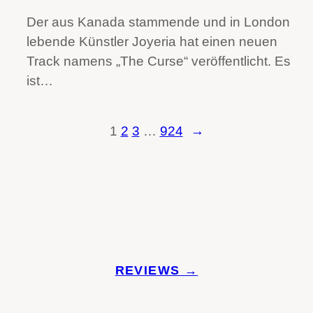
Der aus Kanada stammende und in London
lebende Künstler Joyeria hat einen neuen
Track namens „The Curse“ veröffentlicht. Es
ist…
1
2
3
…
924
→
REVIEWS →