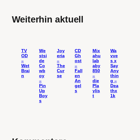
Weiterhin aktuell
TV
We
Joy
CD
Mix
Wa
OD
stsi
eria
Gh
ahu
vve
–
de
–
ost
lab
s x
Wet
Co
The
–
aby
Say
Brai
wb
Cur
Fall
850
Any
n
oy
se
en
–
thin
–
An
die
g –
Pin
gel
Pla
Dea
Up
s
ylis
thx
Boy
t
1k
s