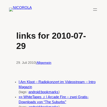
Zum
Inhalt
springen
links for 2010-07-
29
29. Juli 2010
|
Allgemein
I Am Kloot – Radiokonzert im Videostream – Intro
Magazin
(tags:
android:bookmarks
)
»» WhiteTapes ♫ | Arcade Fire – zwei Gratis-
Downloads von “The Suburbs”
(tags:
android:bookmarks
)