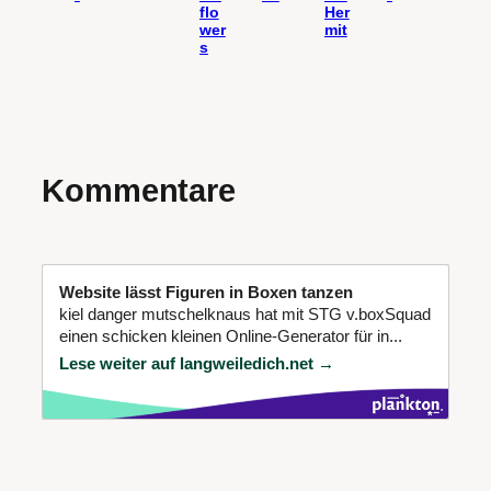
flo
Her
wer
mit
s
Kommentare
Website lässt Figuren in Boxen tanzen
kiel danger mutschelknaus hat mit STG v.boxSquad
einen schicken kleinen Online-Generator für in...
Lese weiter auf langweiledich.net →