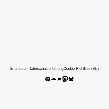
Impressum
Datenschutzerklärung
Cookie-Richtlinie (EU)
Spotify
SoundCloud
Bandcamp
Mastodon
Bluesky