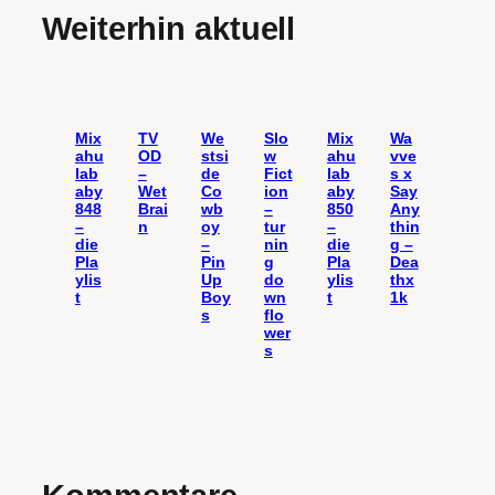
Weiterhin aktuell
Mix
TV
We
Slo
Mix
Wa
ahu
OD
stsi
w
ahu
vve
lab
–
de
Fict
lab
s x
aby
Wet
Co
ion
aby
Say
848
Brai
wb
–
850
Any
–
n
oy
tur
–
thin
die
–
nin
die
g –
Pla
Pin
g
Pla
Dea
ylis
Up
do
ylis
thx
t
Boy
wn
t
1k
s
flo
wer
s