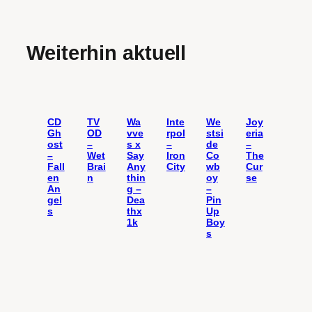
Weiterhin aktuell
CD
TV
Wa
Inte
We
Joy
Gh
OD
vve
rpol
stsi
eria
ost
–
s x
–
de
–
–
Wet
Say
Iron
Co
The
Fall
Brai
Any
City
wb
Cur
en
n
thin
oy
se
An
g –
–
gel
Dea
Pin
s
thx
Up
1k
Boy
s