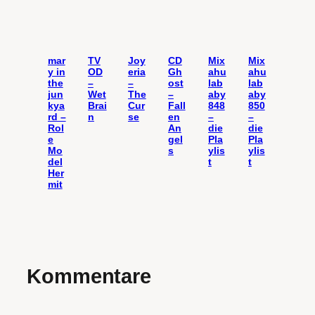
mar
TV
Joy
CD
Mix
Mix
y in
OD
eria
Gh
ahu
ahu
the
–
–
ost
lab
lab
jun
Wet
The
–
aby
aby
kya
Brai
Cur
Fall
848
850
rd –
n
se
en
–
–
Rol
An
die
die
e
gel
Pla
Pla
Mo
s
ylis
ylis
del
t
t
Her
mit
Kommentare