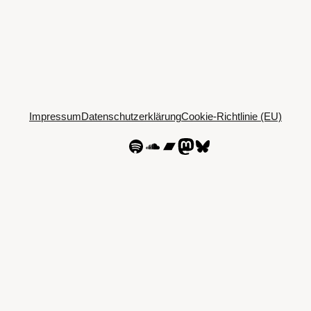
Impressum
Datenschutzerklärung
Cookie-Richtlinie (EU)
Spotify
SoundCloud
Bandcamp
Mastodon
Bluesky