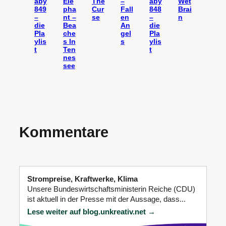
aby
Ele
The
–
aby
Wet
849
pha
Cur
Fall
848
Brai
–
nt –
se
en
–
n
die
Bea
An
die
Pla
che
gel
Pla
ylis
s In
s
ylis
t
Ten
t
nes
see
Kommentare
Strompreise, Kraftwerke, Klima
Unsere Bundeswirtschaftsministerin Reiche (CDU)
ist aktuell in der Presse mit der Aussage, dass...
Lese weiter auf blog.unkreativ.net →