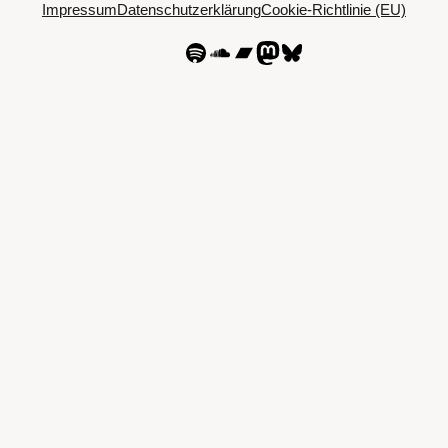
Impressum
Datenschutzerklärung
Cookie-Richtlinie (EU)
Spotify
SoundCloud
Bandcamp
Mastodon
Bluesky