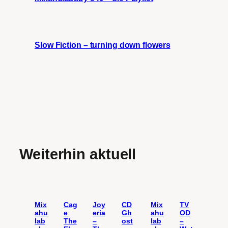
Slow Fiction – turning down flowers
Weiterhin aktuell
Mix
Cag
Joy
CD
Mix
TV
ahu
e
eria
Gh
ahu
OD
lab
The
–
ost
lab
–