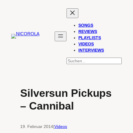
Zum
Inhalt
springen
SONGS
REVIEWS
PLAYLISTS
VIDEOS
INTERVIEWS
SUCHEN
Silversun Pickups
– Cannibal
19. Februar 2014
|
Videos