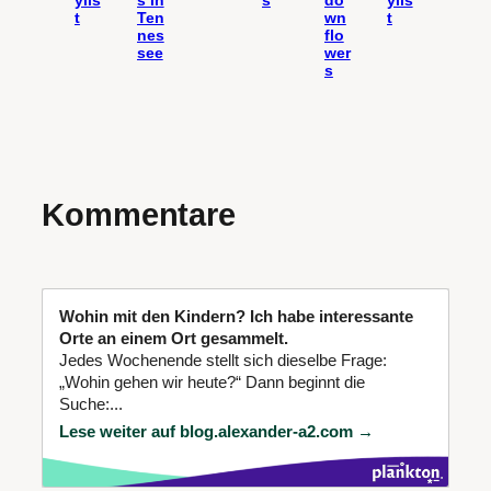
ylis
s In
s
do
ylis
t
Ten
wn
t
nes
flo
see
wer
s
Kommentare
Wohin mit den Kindern? Ich habe interessante
Orte an einem Ort gesammelt.
Jedes Wochenende stellt sich dieselbe Frage:
„Wohin gehen wir heute?“ Dann beginnt die
Suche:...
Lese weiter auf blog.alexander-a2.com →