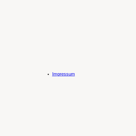
Impressum
Datenschutzerklärung
Cookie-Richtlinie (EU)
Spotify
SoundCloud
Bandcamp
Mastodon
Bluesky