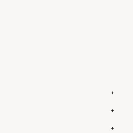
+
+
+