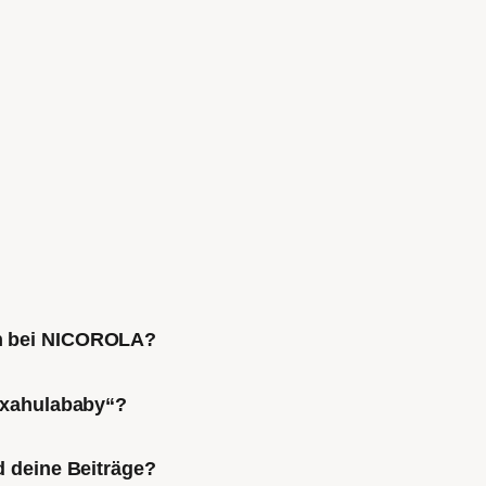
ch bei NICOROLA?
Mixahulababy“?
d deine Beiträge?