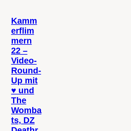
Kamm
erflim
mern
22 –
Video-
Round-
Up mit
♥ und
The
Womba
ts, DZ
Deathr