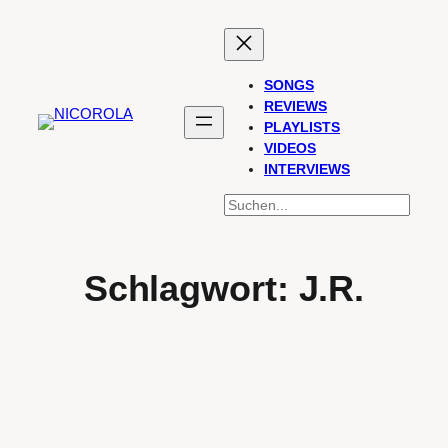
Zum
Inhalt
springen
SONGS
REVIEWS
PLAYLISTS
VIDEOS
INTERVIEWS
SUCHEN
Schlagwort:
J.R.