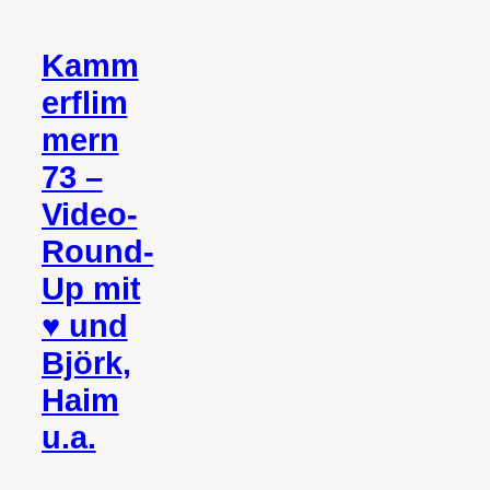
Kamm
erflim
mern
73 –
Video-
Round-
Up mit
♥ und
Björk,
Haim
u.a.