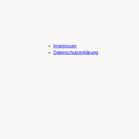
Impressum
Datenschutzerklärung
Cookie-Richtlinie (EU)
Spotify
SoundCloud
Bandcamp
Mastodon
Bluesky