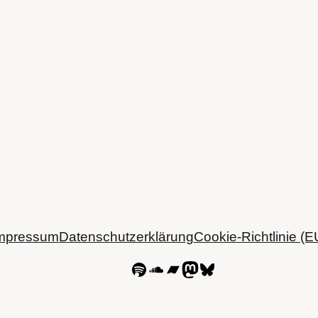
mpressum
Datenschutzerklärung
Cookie-Richtlinie (E
Spotify
SoundCloud
Bandcamp
Mastodon
Bluesky