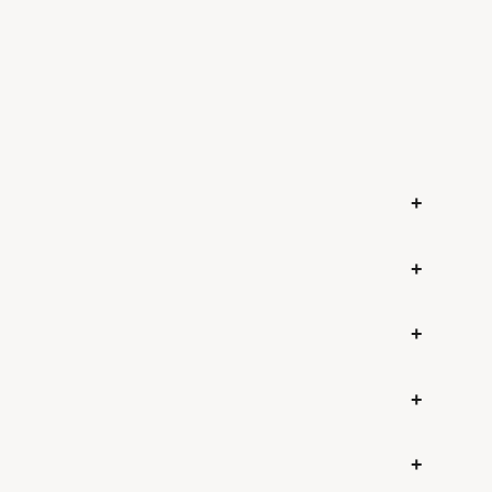
+
+
+
+
+