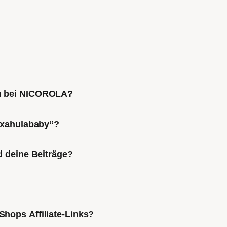
ch bei NICOROLA?
Mixahulababy“?
d deine Beiträge?
Shops Affiliate-Links?