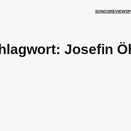
SONGS
REVIEWS
P
hlagwort:
Josefin Ö