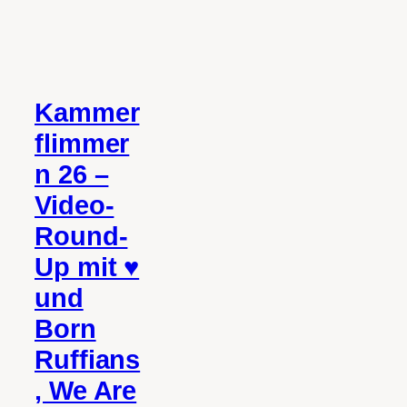
Kammer
flimmer
n 26 –
Video-
Round-
Up mit ♥
und
Born
Ruffians
, We Are