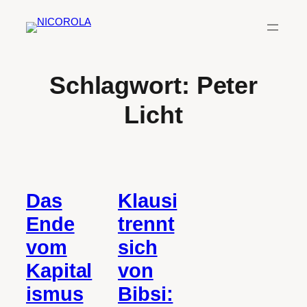
Zum
Inhalt
springen
Schlagwort:
Peter
Licht
Das
Klausi
Ende
trennt
vom
sich
Kapital
von
ismus
Bibsi: