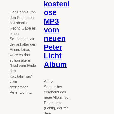
kostenl
ose
Der Dennis von
den Popnutten
MP3
hat absolut
vom
Recht: Gäbe es
einen
neuen
Soundtrack zu
der anhaltenden
Peter
Finanzkrise,
Licht
wäre es das
schon ältere
Album
“Lied vom Ende
des
Kapitalismus”
Am 5.
vom
September
großartigen
erscheint das
Peter Licht.…
neue Album von
Peter Licht
(richtig, der mit
dem