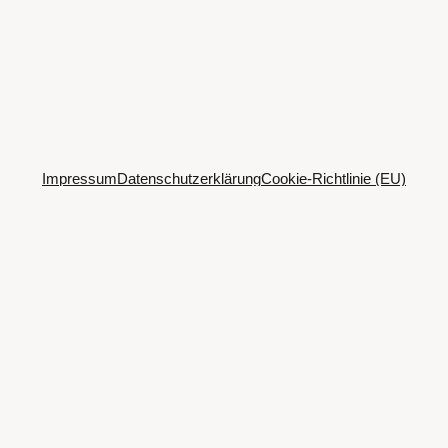
Impressum
Datenschutzerklärung
Cookie-Richtlinie (EU)
Spotify
SoundCloud
Bandcamp
Mastodon
Bluesky