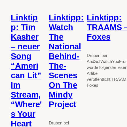
Linktip
Linktipp:
Linktipp:
p: Tim
Watch
TRAAMS 
Kasher
The
Foxes
– neuer
National
Song
Behind-
Drüben bei
AndSoIWatchYouFro
“Ameri
The-
wurde folgender lese
can Lit”
Scenes
Artikel
veröffentlicht:TRAAM
im
On The
Foxes
Stream,
Mindy
“Where’
Project
s Your
Heart
Drüben bei