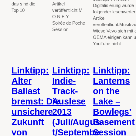
das sind die
Artikel
Digitalisierung wurde
Top 10
veröffentlicht:M
folgender lesenwerter
O N E Y –
Artikel
Soirée de Poche
veröffentlicht:Musikvi
Session
Wieso Vevo sich mit 
GEMA einigen kann 
YouTube nicht
Linktipp:
Linktipp:
Linktipp:
Alter
Indie-
Lanterns
Ballast
Track-
on the
bremst: Die
Auslese
Lake –
unsichere
2013
Bowlegs’
Zukunft
(Juli/Augus
Basement
von
t/Septembe
Session