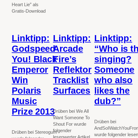
Heart Lie” als
Gratis-Download
Linktipp:
Linktipp:
Linktipp:
Godspeed
Arcade
“Who is t
You! Black
Fire’s
singing?
Emperor
Reflektor
Someone
Win
Tracklist
who also
Polaris
Surfaces
likes the
Music
dub?”
Prize 2013
Drüben bei We All
Want Someone To
Drüben bei
Shout For wurde
AndSoIWatchYouFro
folgender
Drüben bei Stereogum
wurde folgender lese
lesenwerter Artikel