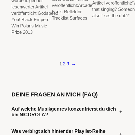
wurde folgender
Artikel veröffentlicht:
veröffentlicht:Arcade
lesenwerter Artikel
that singing? Someo
Fire’s Reflektor
veröffentlicht:Godspeed
also likes the dub?”
Tracklist Surfaces
You! Black Emperor
Win Polaris Music
Prize 2013
1
2
3
→
DEINE FRAGEN AN MICH (FAQ)
Auf welche Musikgenres konzentrierst du dich
+
bei NICOROLA?
Was verbirgt sich hinter der Playlist-Reihe
+