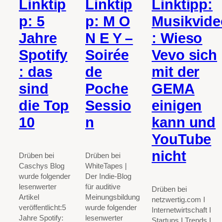
Linktip
Linktip
Linktipp:
p: 5
p: M O
Musikvide
Jahre
N E Y –
: Wieso
Spotify
Soirée
Vevo sich
: das
de
mit der
sind
Poche
GEMA
die Top
Sessio
einigen
10
n
kann und
YouTube
nicht
Drüben bei
Drüben bei
Caschys Blog
WhiteTapes |
wurde folgender
Der Indie-Blog
lesenwerter
für auditive
Drüben bei
Artikel
Meinungsbildung
netzwertig.com I
veröffentlicht:5
wurde folgender
Internetwirtschaft I
Jahre Spotify:
lesenwerter
Startups I Trends I