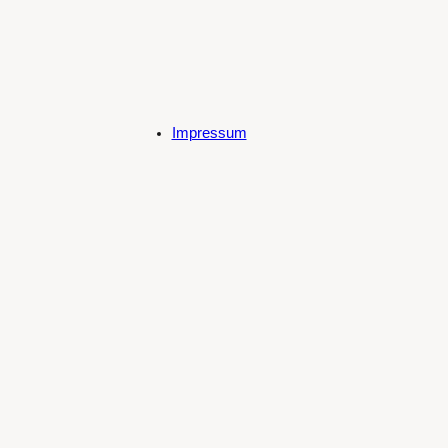
Impressum
Datenschutzerklärung
Cookie-Richtlinie (EU)
Spotify
SoundCloud
Bandcamp
Mastodon
Bluesky