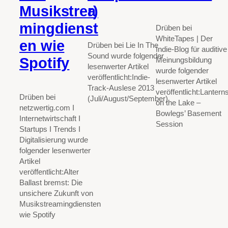
Musikstrea
r)
mingdienst
Drüben bei
WhiteTapes | Der
en wie
Drüben bei Lie In The
Indie-Blog für auditive
Sound wurde folgender
Spotify
Meinungsbildung
lesenwerter Artikel
wurde folgender
veröffentlicht:Indie-
lesenwerter Artikel
Track-Auslese 2013
veröffentlicht:Lantern
Drüben bei
(Juli/August/September)
on the Lake –
netzwertig.com I
Bowlegs’ Basement
Internetwirtschaft I
Session
Startups I Trends I
Digitalisierung wurde
folgender lesenwerter
Artikel
veröffentlicht:Alter
Ballast bremst: Die
unsichere Zukunft von
Musikstreamingdiensten
wie Spotify