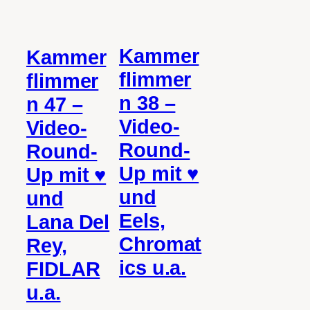
Kammer
Kammer
flimmer
flimmer
n 38 –
n 47 –
Video-
Video-
Round-
Round-
Up mit ♥
Up mit ♥
und
und
Eels,
Lana Del
Chromat
Rey,
ics u.a.
FIDLAR
u.a.