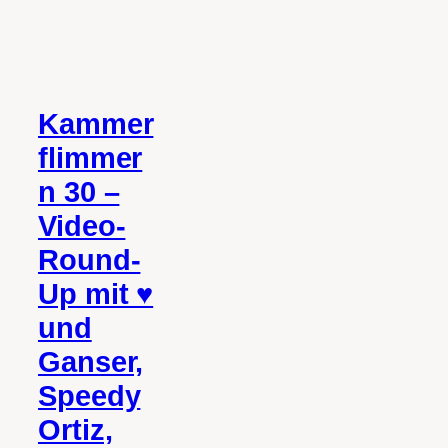
Kammer
flimmer
n 30 –
Video-
Round-
Up mit ♥
und
Ganser,
Speedy
Ortiz,