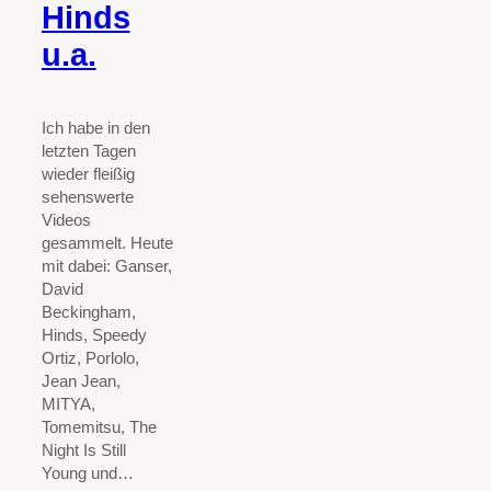
Hinds
u.a.
Ich habe in den
letzten Tagen
wieder fleißig
sehenswerte
Videos
gesammelt. Heute
mit dabei: Ganser,
David
Beckingham,
Hinds, Speedy
Ortiz, Porlolo,
Jean Jean,
MITYA,
Tomemitsu, The
Night Is Still
Young und…