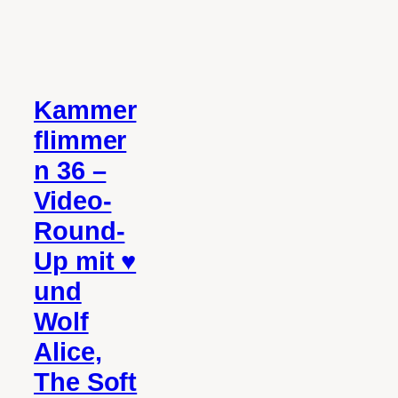
Kammer
flimmer
n 36 –
Video-
Round-
Up mit ♥
und
Wolf
Alice,
The Soft