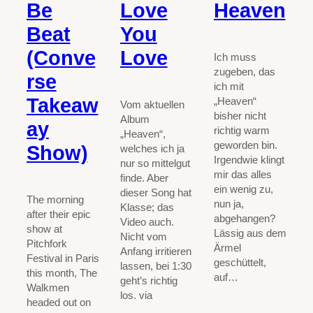
Be
Love
Heaven
Beat
You
(Conve
Love
Ich muss
zugeben, das
rse
ich mit
Takeaw
„Heaven“
Vom aktuellen
bisher nicht
Album
ay
richtig warm
„Heaven“,
geworden bin.
Show)
welches ich ja
Irgendwie klingt
nur so mittelgut
mir das alles
finde. Aber
ein wenig zu,
dieser Song hat
The morning
nun ja,
Klasse; das
after their epic
abgehangen?
Video auch.
show at
Lässig aus dem
Nicht vom
Pitchfork
Ärmel
Anfang irritieren
Festival in Paris
geschüttelt,
lassen, bei 1:30
this month, The
auf…
geht’s richtig
Walkmen
los. via
headed out on