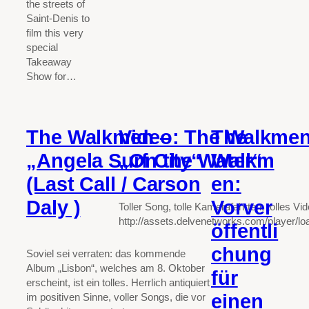
the streets of
Saint-Denis to
film this very
special
Takeaway
Show for…
The Walkmen –
Video: The Walkmen
The
„Angela Surf City“
„On the Water“
Walkm
(Last Call / Carson
en:
Daly )
Vorver
Toller Song, tolle Kamerafahrten, tolles Vid
http://assets.delvenetworks.com/player/lo
öffentli
chung
Soviel sei verraten: das kommende
Album „Lisbon“, welches am 8. Oktober
für
erscheint, ist ein tolles. Herrlich antiquiert
einen
im positiven Sinne, voller Songs, die vor