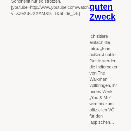
Schönehit nur so strotzen.
guten
[youtube=http://www.youtube.com/watch?
v=XzeX3-JXXAM&fs=1&hl=de_DE]
Zweck
Ich zitiere
einfach die
Intro: „Eine
äußerst noble
Geste werden
die Indierocker
von The
Walkmen
vollbringen, ihr
neues Werk
„You & Me“
wird bis zum
offiziellen VÖ
für den
läppischen…