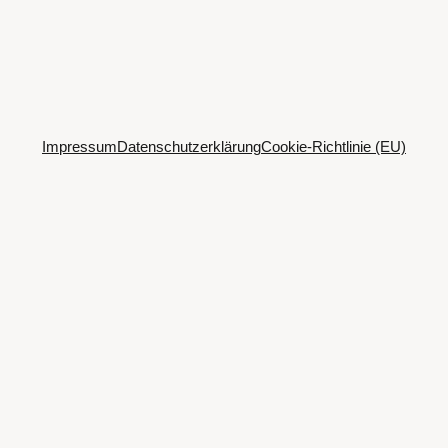
Impressum
Datenschutzerklärung
Cookie-Richtlinie (EU)
Spotify
SoundCloud
Bandcamp
Mastodon
Bluesky