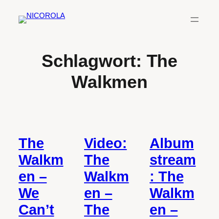
Zum
Inhalt
springen
Schlagwort:
The
Walkmen
The
Video:
Album
Walkm
The
stream
en –
Walkm
: The
We
en –
Walkm
Can’t
The
en –