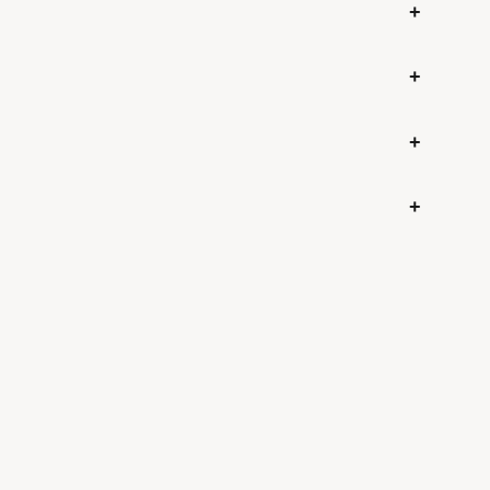
+
+
+
+