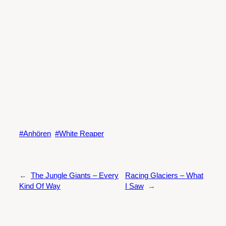
Anhören
White Reaper
←
The Jungle Giants – Every
Racing Glaciers – What
Kind Of Way
I Saw
→