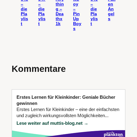
–
–
thin
oy
–
en
die
die
g –
–
die
An
Pla
Pla
Dea
Pin
Pla
gel
ylis
ylis
thx
Up
ylis
s
t
t
1k
Boy
t
s
Kommentare
Erstes Lernen für Kleinkinder: Geniale Bücher
gewinnen
Erstes Lernen für Kleinkinder – eine der einfachsten
und zugleich wirkungsvollsten Möglichkeiten...
Lese weiter auf muttis-blog.net →