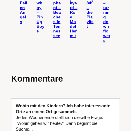
Fall
wb
pha
kya
849
–
en
oy
nt –
rd –
–
tur
An
–
Bea
Rol
die
nin
gel
Pin
che
e
Pla
g
s
Up
s In
Mo
ylis
do
Boy
Ten
del
t
wn
s
nes
Her
flo
see
mit
wer
s
Kommentare
Wohin mit den Kindern? Ich habe interessante
Orte an einem Ort gesammelt.
Jedes Wochenende stellt sich dieselbe Frage:
„Wohin gehen wir heute?“ Dann beginnt die
Suche:...