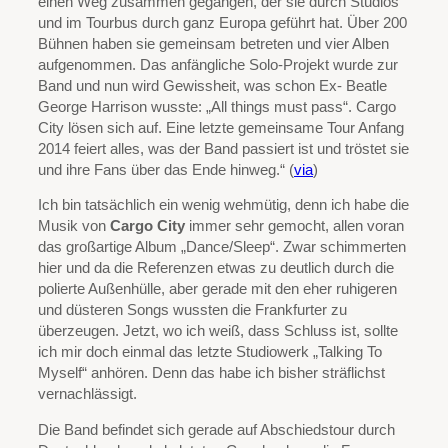
einen Weg zusammen gegangen, der sie durch Studios
und im Tourbus durch ganz Europa geführt hat. Über 200
Bühnen haben sie gemeinsam betreten und vier Alben
aufgenommen. Das anfängliche Solo-Projekt wurde zur
Band und nun wird Gewissheit, was schon Ex- Beatle
George Harrison wusste: „All things must pass“. Cargo
City lösen sich auf. Eine letzte gemeinsame Tour Anfang
2014 feiert alles, was der Band passiert ist und tröstet sie
und ihre Fans über das Ende hinweg.“ (
via
)
Ich bin tatsächlich ein wenig wehmütig, denn ich habe die
Musik von
Cargo City
immer sehr gemocht, allen voran
das großartige Album „Dance/Sleep“. Zwar schimmerten
hier und da die Referenzen etwas zu deutlich durch die
polierte Außenhülle, aber gerade mit den eher ruhigeren
und düsteren Songs wussten die Frankfurter zu
überzeugen. Jetzt, wo ich weiß, dass Schluss ist, sollte
ich mir doch einmal das letzte Studiowerk „Talking To
Myself“ anhören. Denn das habe ich bisher sträflichst
vernachlässigt.
Die Band befindet sich gerade auf Abschiedstour durch