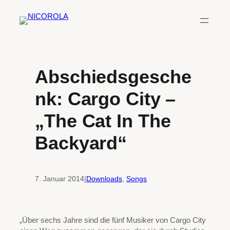
Zum
Inhalt
springen
Abschiedsgesche
nk: Cargo City –
„The Cat In The
Backyard“
7. Januar 2014
|
Downloads
, 
Songs
„Über sechs Jahre sind die fünf Musiker von Cargo City