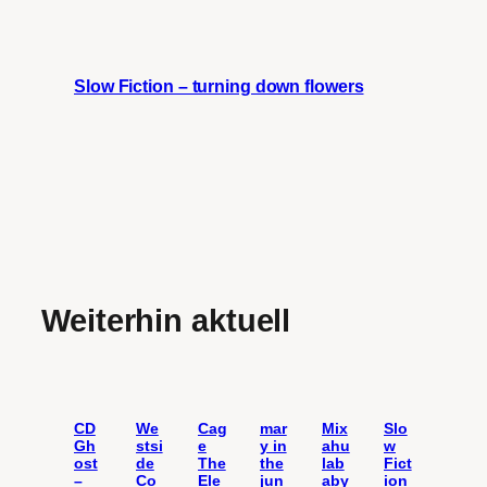
Slow Fiction – turning down flowers
Weiterhin aktuell
CD
We
Cag
mar
Mix
Slo
Gh
stsi
e
y in
ahu
w
ost
de
The
the
lab
Fict
–
Co
Ele
jun
aby
ion