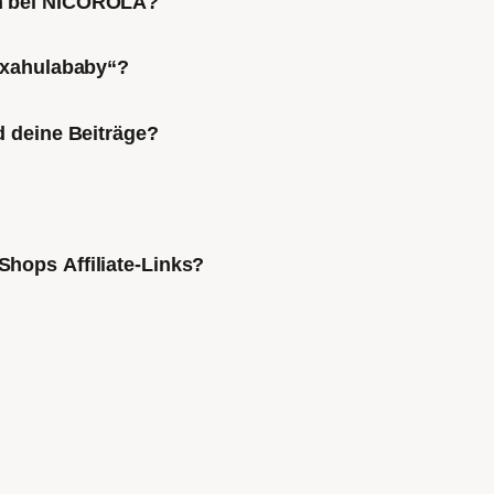
ch bei NICOROLA?
Mixahulababy“?
d deine Beiträge?
Shops Affiliate-Links?