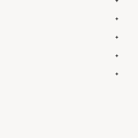
+
+
+
+
+