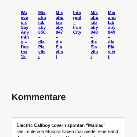
Wa
Mix
Mix
Inte
Mix
Mix
vve
ahu
ahu
rpol
ahu
ahu
s x
lab
lab
–
lab
lab
Say
aby
aby
Iron
aby
aby
Any
850
847
City
848
849
thin
–
–
–
–
g –
die
die
die
die
Dea
Pla
Pla
Pla
Pla
thx
ylis
ylis
ylis
ylis
1k
t
t
t
t
Kommentare
Electric Callboy covern spontan "Maniac"
Die Leute von Musora haben mal wieder eine Band