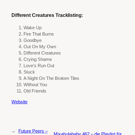
Different Creatures Tracklisting:
Wake Up
Fire That Burns
Goodbye
Out On My Own
Different Creatures
Crying Shame
Love’s Run Out
Stuck
A Night On The Broken Tiles
Without You
Old Friends
Website
←
Future Peers –
Mixahulababy 462 – die Playlist für