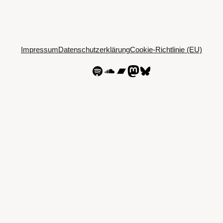
Impressum
Datenschutzerklärung
Cookie-Richtlinie (EU)
Spotify
SoundCloud
Bandcamp
Mastodon
Bluesky