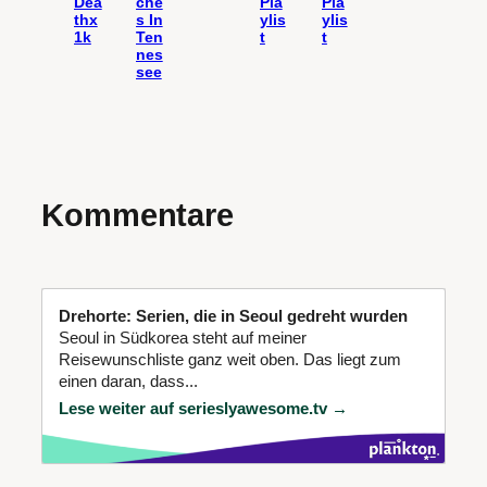
Dea
che
Pla
Pla
thx
s In
ylis
ylis
1k
Ten
t
t
nes
see
Kommentare
Drehorte: Serien, die in Seoul gedreht wurden
Seoul in Südkorea steht auf meiner
Reisewunschliste ganz weit oben. Das liegt zum
einen daran, dass...
Lese weiter auf serieslyawesome.tv →