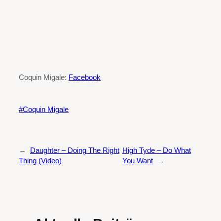
Coquin Migale:
Facebook
Coquin Migale
←
Daughter – Doing The Right
High Tyde – Do What
Thing (Video)
You Want
→