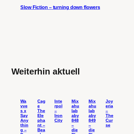
Slow Fiction – turning down flowers
Weiterhin aktuell
Wa
Cag
Inte
Mix
Mix
Joy
vve
e
rpol
ahu
ahu
eria
s x
The
–
lab
lab
–
Say
Ele
Iron
aby
aby
The
Any
pha
City
848
849
Cur
thin
nt –
–
–
se
g –
Bea
die
die