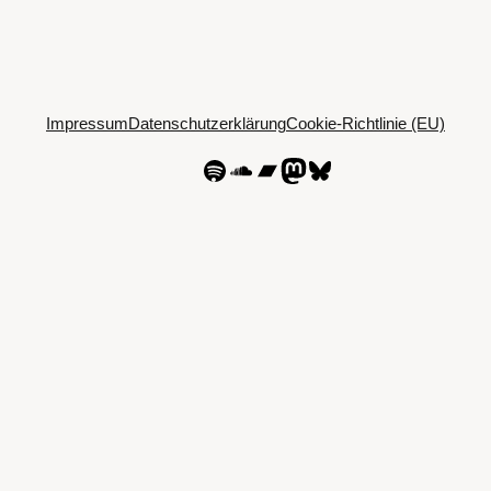
Impressum
Datenschutzerklärung
Cookie-Richtlinie (EU)
Spotify
SoundCloud
Bandcamp
Mastodon
Bluesky