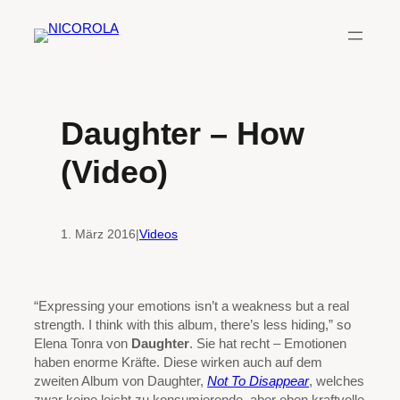
Zum
Inhalt
springen
Daughter – How
(Video)
1. März 2016
|
Videos
“Expressing your emotions isn’t a weakness but a real
strength. I think with this album, there’s less hiding,” so
Elena Tonra von
Daughter
. Sie hat recht – Emotionen
haben enorme Kräfte. Diese wirken auch auf dem
zweiten Album von Daughter,
Not To Disappear
, welches
zwar keine leicht zu konsumierende, aber eben kraftvolle