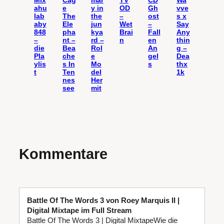
Mix
Cag
mar
TV
CD
Wa
ahu
e
y in
OD
Gh
vve
lab
The
the
–
ost
s x
aby
Ele
jun
Wet
–
Say
848
pha
kya
Brai
Fall
Any
–
nt –
rd –
n
en
thin
die
Bea
Rol
An
g –
Pla
che
e
gel
Dea
ylis
s In
Mo
s
thx
t
Ten
del
1k
nes
Her
see
mit
Kommentare
Battle Of The Words 3 von Roey Marquis II |
Digital Mixtape im Full Stream
Battle Of The Words 3 | Digital MixtapeWie die