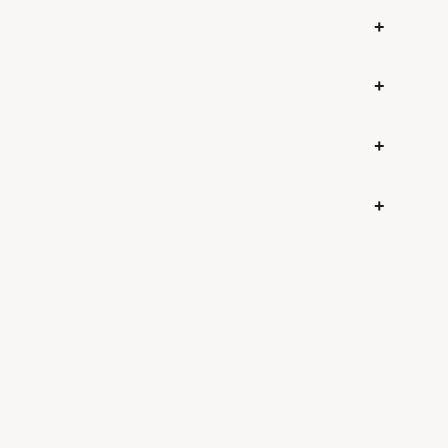
+
+
+
+