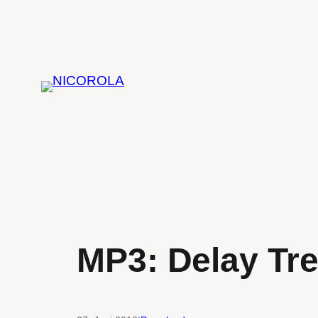
Zum
Inhalt
springen
MP3: Delay Tr