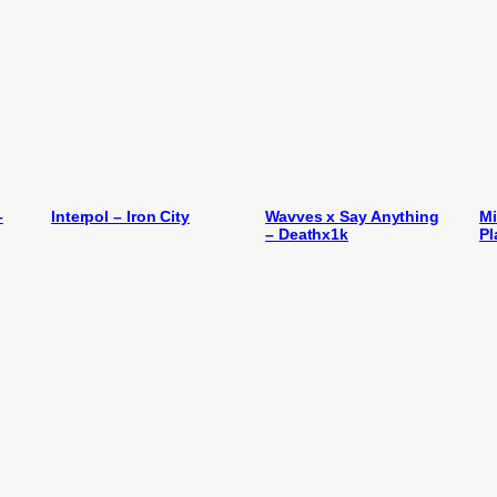
–
Interpol – Iron City
Wavves x Say Anything
Mi
– Deathx1k
Pl