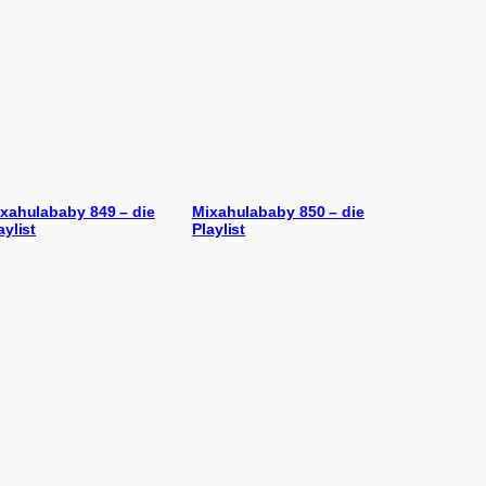
xahulababy 849 – die
Mixahulababy 850 – die
aylist
Playlist