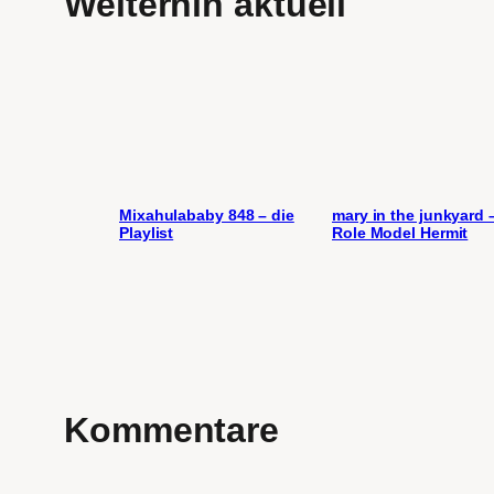
Weiterhin aktuell
Mixahulababy 848 – die
mary in the junkyard 
Playlist
Role Model Hermit
Kommentare