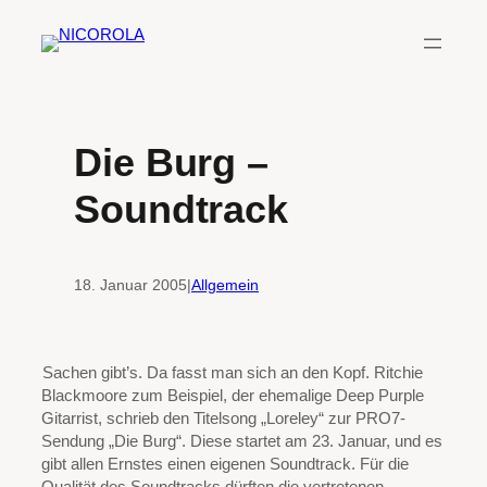
Zum
Inhalt
springen
Die Burg –
Soundtrack
18. Januar 2005
|
Allgemein
Sachen gibt’s. Da fasst man sich an den Kopf. Ritchie
Blackmoore zum Beispiel, der ehemalige Deep Purple
Gitarrist, schrieb den Titelsong „Loreley“ zur PRO7-
Sendung „Die Burg“. Diese startet am 23. Januar, und es
gibt allen Ernstes einen eigenen Soundtrack. Für die
Qualität des Soundtracks dürften die vertretenen