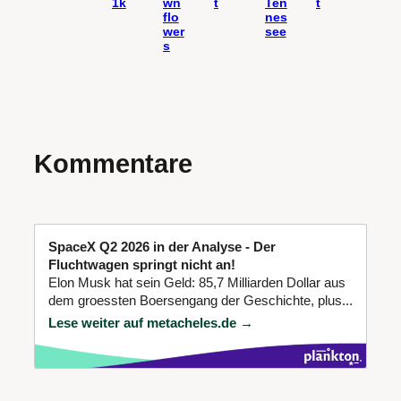
1k
wn
t
Ten
t
flo
nes
wer
see
s
Kommentare
SpaceX Q2 2026 in der Analyse - Der
Fluchtwagen springt nicht an!
Elon Musk hat sein Geld: 85,7 Milliarden Dollar aus
dem groessten Boersengang der Geschichte, plus...
Lese weiter auf metacheles.de →