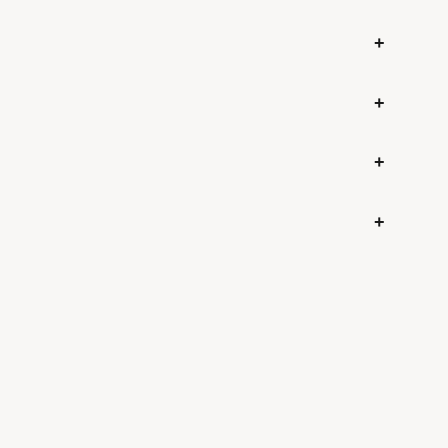
+
+
+
+