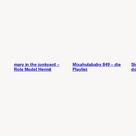
mary in the junkyard –
Mixahulababy 849 – die
Sl
Role Model Hermit
Playlist
do