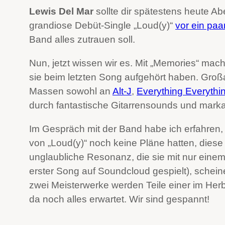
Lewis Del Mar
sollte dir spätestens heute Ab
grandiose Debüt-Single „Loud(y)“
vor ein pa
Band alles zutrauen soll.
Nun, jetzt wissen wir es. Mit „Memories“ mac
sie beim letzten Song aufgehört haben. Großa
Massen sowohl an
Alt-J
,
Everything Everythi
durch fantastische Gitarrensounds und mark
Im Gespräch mit der Band habe ich erfahren,
von „Loud(y)“ noch keine Pläne hatten, dies
unglaubliche Resonanz, die sie mit nur einem
erster Song auf Soundcloud gespielt), schein
zwei Meisterwerke werden Teile einer im Herb
da noch alles erwartet. Wir sind gespannt!