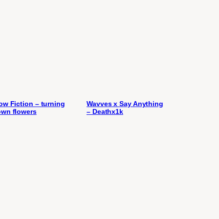
ow Fiction – turning
Wavves x Say Anything
wn flowers
– Deathx1k