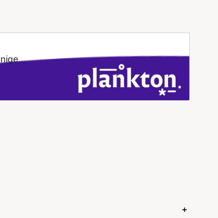
ige...
+