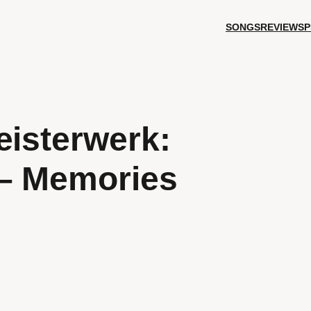
SONGS
REVIEWS
P
eisterwerk:
 – Memories