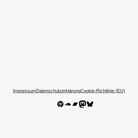
Impressum
Datenschutzerklärung
Cookie-Richtlinie (EU)
Spotify
SoundCloud
Bandcamp
Mastodon
Bluesky