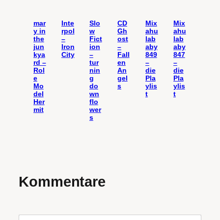
mar
Inte
Slo
CD
Mix
Mix
y in
rpol
w
Gh
ahu
ahu
the
–
Fict
ost
lab
lab
jun
Iron
ion
–
aby
aby
kya
City
–
Fall
849
847
rd –
tur
en
–
–
Rol
nin
An
die
die
e
g
gel
Pla
Pla
Mo
do
s
ylis
ylis
del
wn
t
t
Her
flo
mit
wer
s
Kommentare