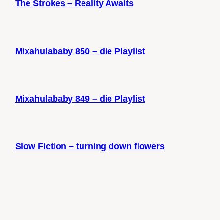
The Strokes – Reality Awaits
Mixahulababy 850 – die Playlist
Mixahulababy 849 – die Playlist
Slow Fiction – turning down flowers