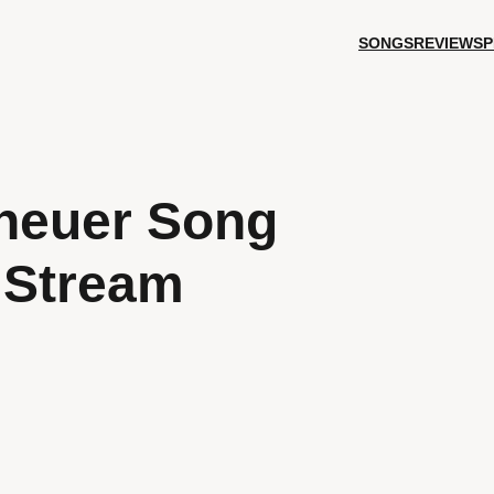
SONGS
REVIEWS
P
 neuer Song
 Stream