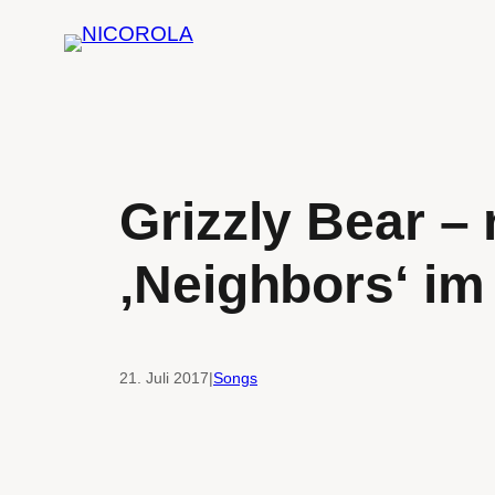
Zum
Inhalt
springen
Grizzly Bear –
‚Neighbors‘ im
21. Juli 2017
|
Songs