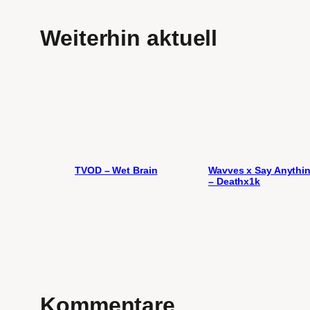
Weiterhin aktuell
TVOD – Wet Brain
Wavves x Say Anythi
– Deathx1k
Kommentare