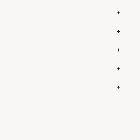
+
+
+
+
+