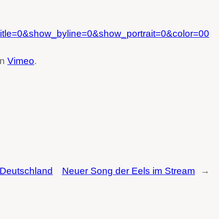
tle=0&show_byline=0&show_portrait=0&color=00
n
Vimeo
.
 Deutschland
Neuer Song der Eels im Stream
→