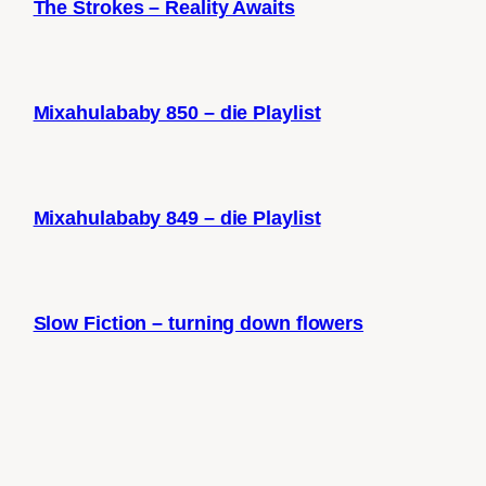
The Strokes – Reality Awaits
Mixahulababy 850 – die Playlist
Mixahulababy 849 – die Playlist
Slow Fiction – turning down flowers