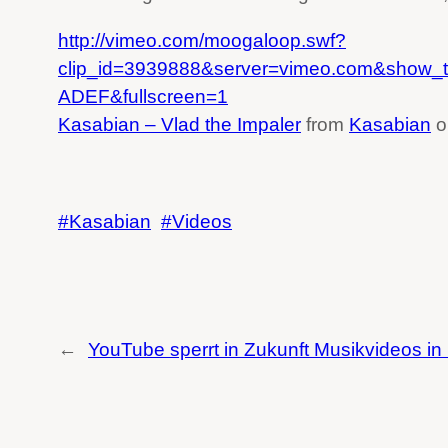
http://vimeo.com/moogaloop.swf?
clip_id=3939888&server=vimeo.com&show_ti
ADEF&fullscreen=1
Kasabian – Vlad the Impaler
from
Kasabian
o
Kasabian
Videos
←
YouTube sperrt in Zukunft Musikvideos in