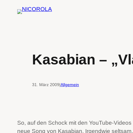
Zum
Inhalt
springen
Kasabian – „Vl
31. März 2009
|
Allgemein
So, auf den Schock mit den YouTube-Videos er
neue Song von Kasabian. Irgendwie seltsam,