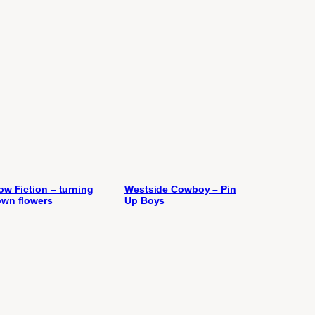
ow Fiction – turning
Westside Cowboy – Pin
wn flowers
Up Boys