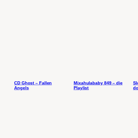
CD Ghost – Fallen
Mixahulababy 849 – die
Sl
Angels
Playlist
do