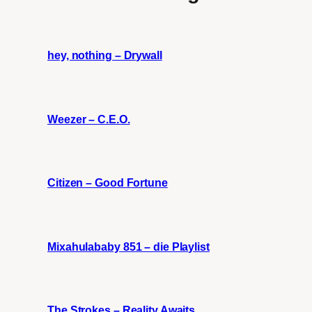
hey, nothing – Drywall
Weezer – C.E.O.
Citizen – Good Fortune
Mixahulababy 851 – die Playlist
The Strokes – Reality Awaits