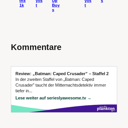
thx
ylis
Up
ylis
s
1k
t
Boy
t
s
Kommentare
Review: „Batman: Caped Crusader“ – Staffel 2
In der zweiten Staffel von „Batman: Caped
Crusader” taucht der Mitternachtsdetektiv immer
tiefer in...
Lese weiter auf serieslyawesome.tv →