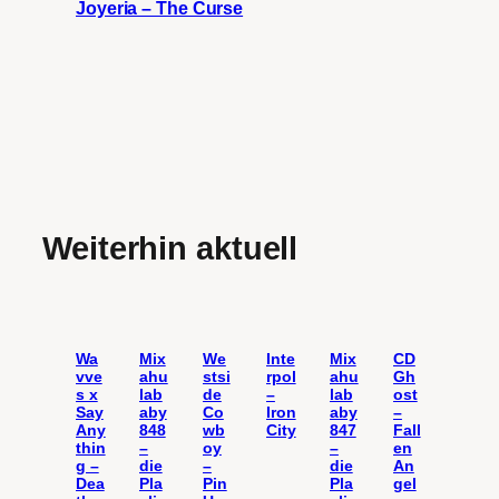
Joyeria – The Curse
Weiterhin aktuell
Wa
Mix
We
Inte
Mix
CD
vve
ahu
stsi
rpol
ahu
Gh
s x
lab
de
–
lab
ost
Say
aby
Co
Iron
aby
–
Any
848
wb
City
847
Fall
thin
–
oy
–
en
g –
die
–
die
An
Dea
Pla
Pin
Pla
gel