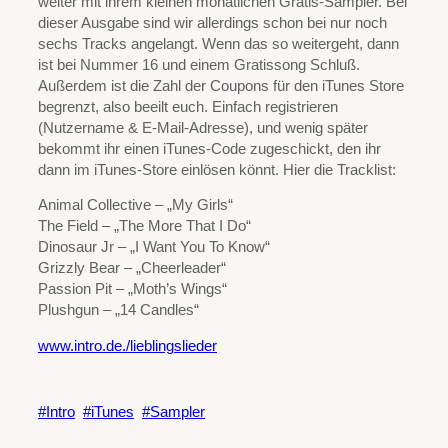
weiter mit ihrem kleinen monatlichen Gratis-Sampler. Bei
dieser Ausgabe sind wir allerdings schon bei nur noch
sechs Tracks angelangt. Wenn das so weitergeht, dann
ist bei Nummer 16 und einem Gratissong Schluß.
Außerdem ist die Zahl der Coupons für den iTunes Store
begrenzt, also beeilt euch. Einfach registrieren
(Nutzername & E-Mail-Adresse), und wenig später
bekommt ihr einen iTunes-Code zugeschickt, den ihr
dann im iTunes-Store einlösen könnt. Hier die Tracklist:
Animal Collective – „My Girls“
The Field – „The More That I Do“
Dinosaur Jr – „I Want You To Know“
Grizzly Bear – „Cheerleader“
Passion Pit – „Moth’s Wings“
Plushgun – „14 Candles“
www.intro.de./lieblingslieder
Intro
iTunes
Sampler