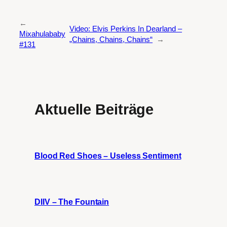
←
Video: Elvis Perkins In Dearland –
Mixahulababy
„Chains, Chains, Chains“
→
#131
Aktuelle Beiträge
Blood Red Shoes – Useless Sentiment
DIIV – The Fountain