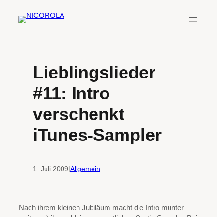
Zum
Inhalt
springen
Lieblingslieder
#11: Intro
verschenkt
iTunes-Sampler
1. Juli 2009
|
Allgemein
Nach ihrem kleinen Jubiläum macht die Intro munter