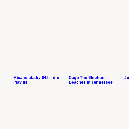
Mixahulababy 848 – die
Cage The Elephant –
Jo
Playlist
Beaches In Tennessee