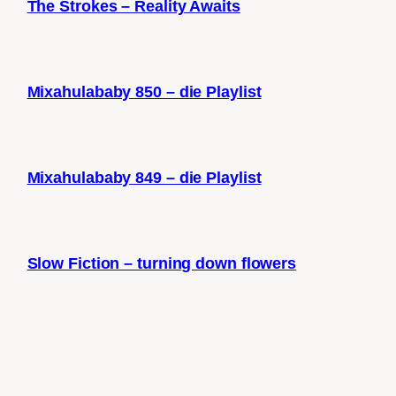
The Strokes – Reality Awaits
Mixahulababy 850 – die Playlist
Mixahulababy 849 – die Playlist
Slow Fiction – turning down flowers