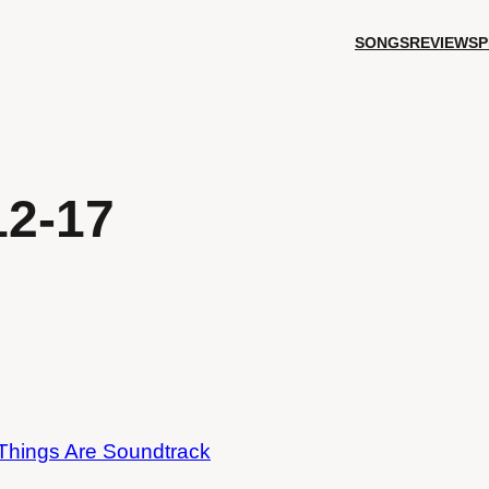
SONGS
REVIEWS
P
12-17
Things Are Soundtrack