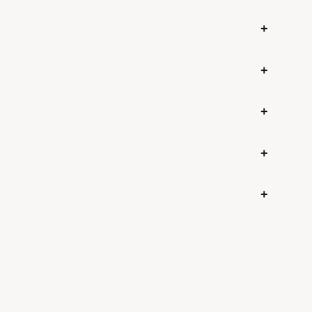
+
+
+
+
+