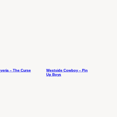
yeria – The Curse
Westside Cowboy – Pin
Up Boys