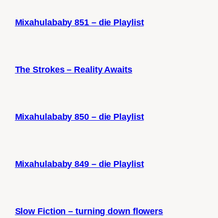
Mixahulababy 851 – die Playlist
The Strokes – Reality Awaits
Mixahulababy 850 – die Playlist
Mixahulababy 849 – die Playlist
Slow Fiction – turning down flowers