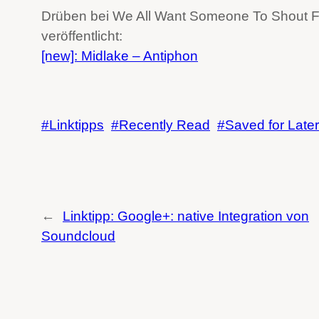
Drüben bei We All Want Someone To Shout For
veröffentlicht:
[new]: Midlake – Antiphon
Linktipps
Recently Read
Saved for Later
←
Linktipp: Google+: native Integration von
Soundcloud