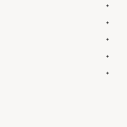
+
+
+
+
+