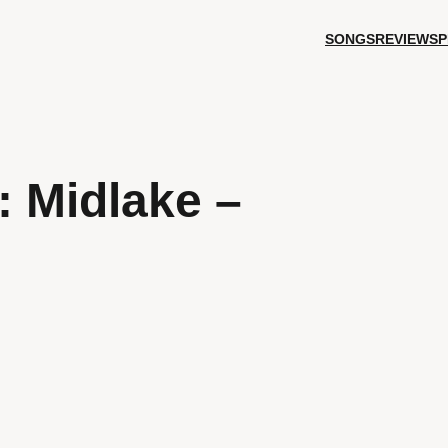
SONGS
REVIEWS
P
: Midlake –