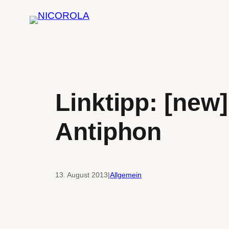
Zum
Inhalt
springen
Linktipp: [new]
Antiphon
13. August 2013
|
Allgemein