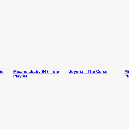
ie
Mixahulababy 847 – die
Joyeria – The Curse
Mi
Playlist
Pl