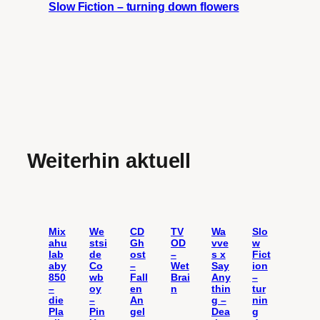
Slow Fiction – turning down flowers
Weiterhin aktuell
Mix
We
CD
TV
Wa
Slo
ahu
stsi
Gh
OD
vve
w
lab
de
ost
–
s x
Fict
aby
Co
–
Wet
Say
ion
850
wb
Fall
Brai
Any
–
–
oy
en
n
thin
tur
die
–
An
g –
nin
Pla
Pin
gel
Dea
g