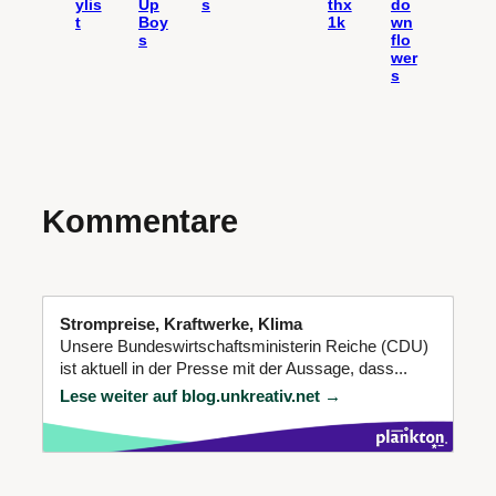
ylis
Up
s
thx
do
t
Boy
1k
wn
s
flo
wer
s
Kommentare
Strompreise, Kraftwerke, Klima
Unsere Bundeswirtschaftsministerin Reiche (CDU)
ist aktuell in der Presse mit der Aussage, dass...
Lese weiter auf blog.unkreativ.net →