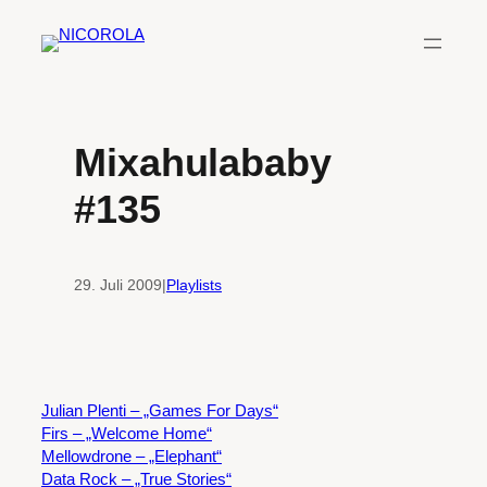
Zum
Inhalt
springen
Mixahulababy
#135
29. Juli 2009
|
Playlists
Julian Plenti – „Games For Days“
Firs – „Welcome Home“
Mellowdrone – „Elephant“
Data Rock – „True Stories“