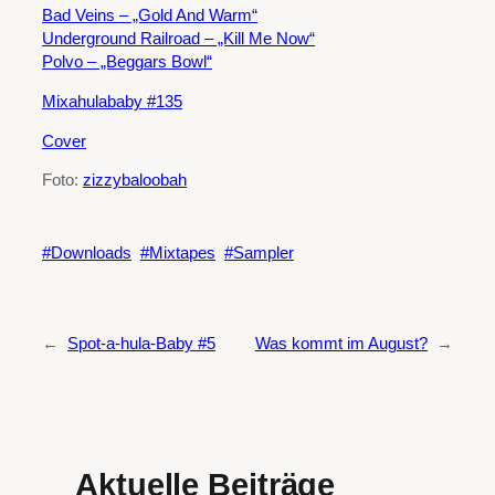
Bad Veins – „Gold And Warm“
Underground Railroad – „Kill Me Now“
Polvo – „Beggars Bowl“
Mixahulababy #135
Cover
Foto:
zizzybaloobah
Downloads
Mixtapes
Sampler
←
Spot-a-hula-Baby #5
Was kommt im August?
→
Aktuelle Beiträge