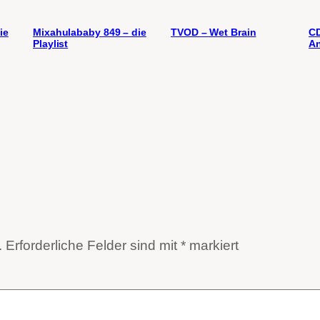
ie
Mixahulababy 849 – die
TVOD – Wet Brain
CD
Playlist
An
.
Erforderliche Felder sind mit
*
markiert