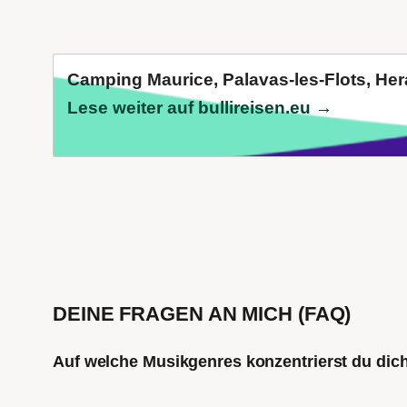
Camping Maurice, Palavas-les-Flots, Hera
Lese weiter auf bullireisen.eu →
DEINE FRAGEN AN MICH (FAQ)
Auf welche Musikgenres konzentrierst du di