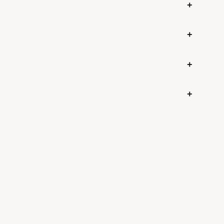
+
+
+
+