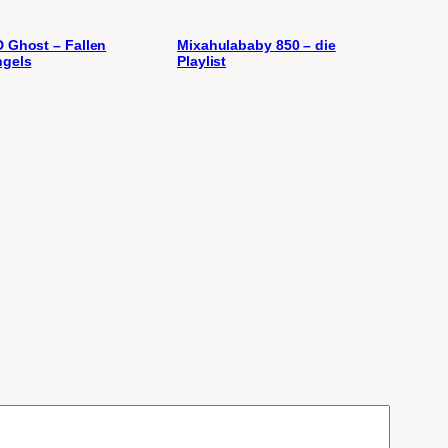
 Ghost – Fallen
Mixahulababy 850 – die
gels
Playlist