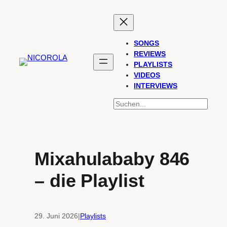
Zum
Inhalt
springen
SONGS
REVIEWS
PLAYLISTS
VIDEOS
INTERVIEWS
SUCHEN
Mixahulababy 846
– die Playlist
29. Juni 2026
|
Playlists