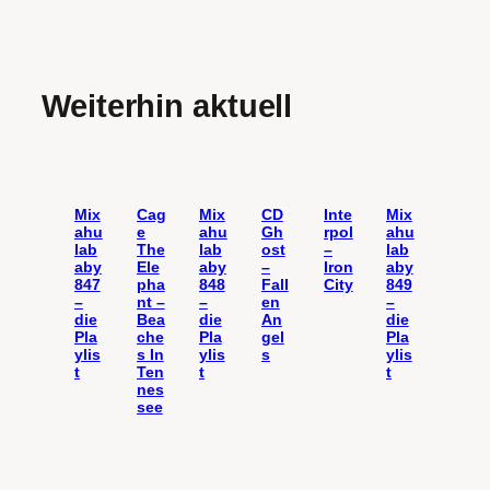
Weiterhin aktuell
Mix
Cag
Mix
CD
Inte
Mix
ahu
e
ahu
Gh
rpol
ahu
lab
The
lab
ost
–
lab
aby
Ele
aby
–
Iron
aby
847
pha
848
Fall
City
849
–
nt –
–
en
–
die
Bea
die
An
die
Pla
che
Pla
gel
Pla
ylis
s In
ylis
s
ylis
t
Ten
t
t
nes
see