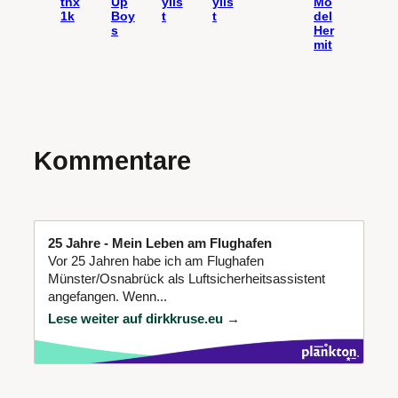
thx
Up
ylis
ylis
Mo
1k
Boy
t
t
del
s
Her
mit
Kommentare
25 Jahre - Mein Leben am Flughafen
Vor 25 Jahren habe ich am Flughafen
Münster/Osnabrück als Luftsicherheitsassistent
angefangen. Wenn...
Lese weiter auf dirkkruse.eu →