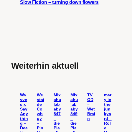
Slow Fiction – turning down flowers
Weiterhin aktuell
Wa
We
Mix
Mix
TV
mar
vve
stsi
ahu
ahu
OD
y in
s x
de
lab
lab
–
the
Say
Co
aby
aby
Wet
jun
Any
wb
847
849
Brai
kya
thin
oy
–
–
n
rd –
g –
–
die
die
Rol
Dea
Pin
Pla
Pla
e