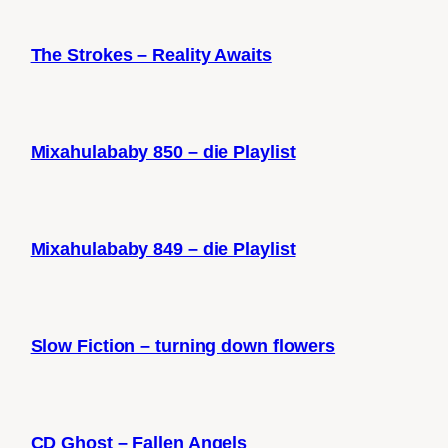
The Strokes – Reality Awaits
Mixahulababy 850 – die Playlist
Mixahulababy 849 – die Playlist
Slow Fiction – turning down flowers
CD Ghost – Fallen Angels