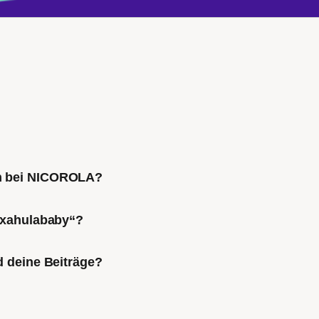
ch bei NICOROLA?
Mixahulababy“?
d deine Beiträge?