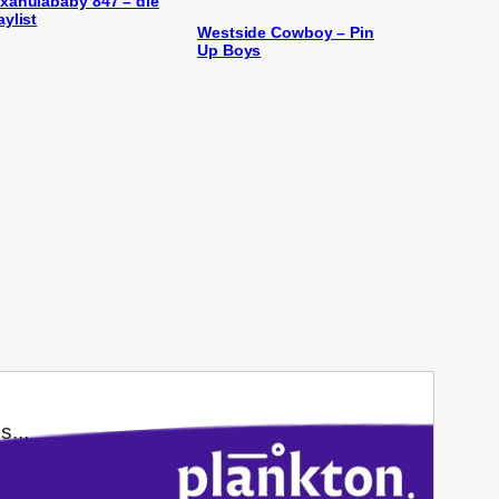
xahulababy 847 – die
aylist
Westside Cowboy – Pin
Up Boys
s...