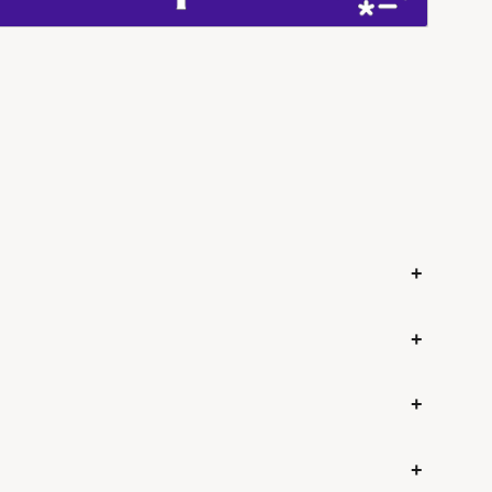
+
+
+
+