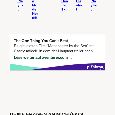
Pla
e
Dea
Pla
Pla
ylis
Mo
thx
ylis
ylis
t
del
1k
t
t
Her
mit
The One Thing You Can't Beat
Es gibt diesen Film "Manchester by the Sea" mit
Casey Affleck, in dem der Hauptdarsteller nach...
Lese weiter auf aventurer.com →
DEINE FRAGEN AN MICH (FAQ)