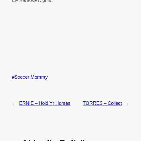
EP
Karaoke Nights
.
Soccer Mommy
←
ERNIE – Hold Yr Horses
TORRES – Collect
→