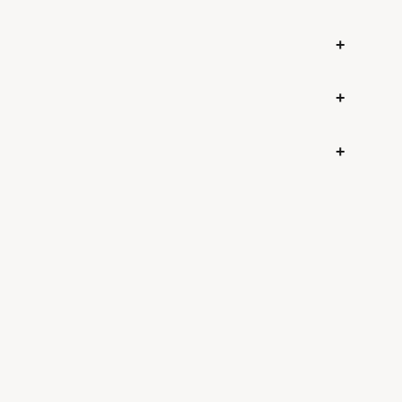
+
+
+