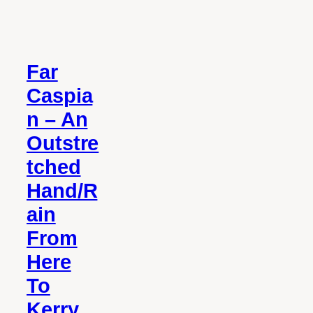
Far
Caspia
n – An
Outstre
tched
Hand/R
ain
From
Here
To
Kerry