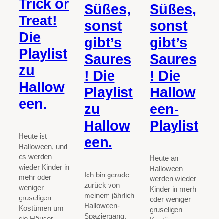
Trick or
Süßes,
Süßes,
Treat!
sonst
sonst
Die
gibt’s
gibt’s
Playlist
Saures
Saures
zu
! Die
! Die
Hallow
Playlist
Hallow
een.
zu
een-
Hallow
Playlist
Heute ist
een.
Halloween, und
es werden
Heute an
wieder Kinder in
Halloween
Ich bin gerade
mehr oder
werden wieder
zurück von
weniger
Kinder in merh
meinem jährlich
gruseligen
oder weniger
Halloween-
Kostümen um
gruseligen
Spaziergang.
die Häuser