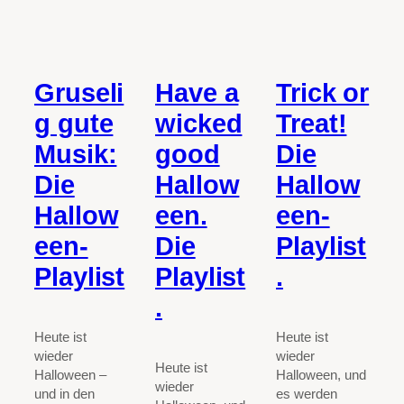
Gruseli
Have a
Trick or
g gute
wicked
Treat!
Musik:
good
Die
Die
Hallow
Hallow
Hallow
een.
een-
een-
Die
Playlist
Playlist
Playlist
.
.
Heute ist
Heute ist
wieder
wieder
Heute ist
Halloween –
Halloween, und
wieder
und in den
es werden